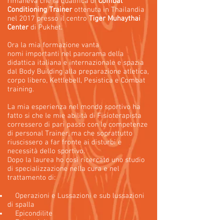
rimaneva che la qualifica di
Combat
Conditioning Trainer
ottenuta in Thailandia
nel 2017 presso il centro
Tiger Muhaythai
Center
di Pukhet.
Ora la mia formazione vanta
nomi importanti nel panorama della
didattica italiana e internazionale e spazia
dal Body Building alla preparazione atletica,
corpo libero, Kettlebell, Pesistica e Combat
training.
La mia esperienza nel mondo sportivo ha
fatto si che le mie abilità di Fisioterapista
corressero di pari passo con le competenze
di personal Trainer, ma che soprattutto
riuscissero a far fronte ai disturbi e
necessità dello sportivo.
Dopo la laurea ho così ricercato uno studio
di specializzazione nella cura e nel
trattamento di:
Operazioni e Lussazioni e sub lussazioni
di spalla
Epicondilite