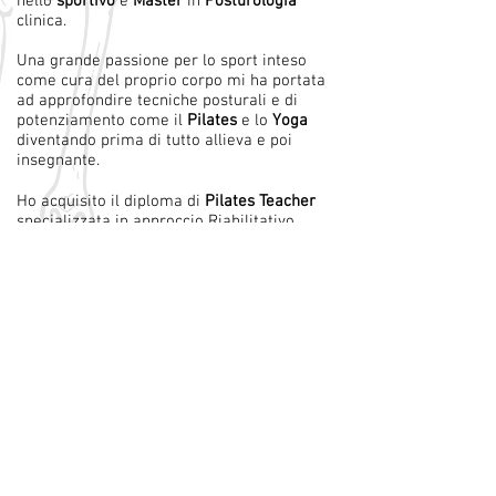
nello
sportivo
e
Master
in
Posturologia
clinica.
Una grande passione per lo sport inteso
come cura del proprio corpo mi ha portata
ad approfondire tecniche posturali e di
potenziamento come il
Pilates
e lo
Yoga
diventando prima di tutto allieva e poi
insegnante.
Ho acquisito il diploma di
Pilates Teacher
specializzata in approccio Riabilitativo
presso la scuola di
Anna Maria Cova
e ho
partecipato ad un training presso il centro
Yoga “Tiger Muahi Thai” di Phuket,
Thailandia.
Ora sono fondatrice di
FISICAMENTE
studio
di Fisioterapia e Personal Training, ideatrice
del metodo
TRAINING THERAPY™
e
dell’evento
SANO E SPARTANO™
.
Rivesto il ruolo di Fisioterapista,
Posturologa, Pilates Trainer, Master
Training Therapist
e formatrice.