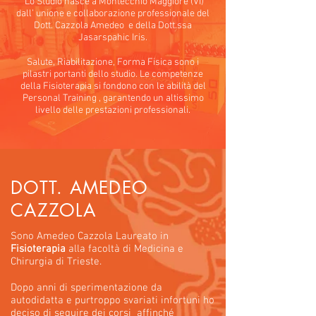
Lo Studio nasce a Montecchio Maggiore (VI)
dall’ unione e collaborazione professionale del
Dott. Cazzola Amedeo e della Dott.ssa
Jasarspahic Iris.
Salute, Riabilitazione, Forma Fisica sono i
pilastri portanti dello studio. Le competenze
della Fisioterapia si fondono con le abilità del
Personal Training , garantendo un altissimo
livello delle prestazioni professionali.
DOTT. AMEDEO
CAZZOLA
Sono Amedeo Cazzola Laureato in
Fisioterapia
alla facoltà di Medicina e
Chirurgia di Trieste.
Dopo anni di sperimentazione da
autodidatta e purtroppo svariati infortuni ho
deciso di seguire dei corsi affinché