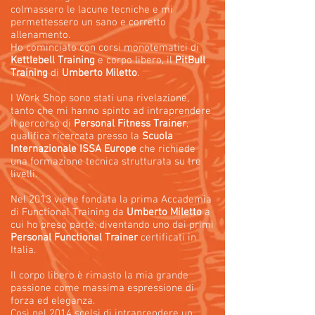
colmassero le lacune tecniche e mi
permettessero un sano e corretto
allenamento.
Ho cominciato con corsi monotematici di
Kettlebell Training
e corpo libero, il
PitBull
Training
di
Umberto Miletto
.
I Work Shop sono stati una rivelazione,
tanto che mi hanno spinto ad intraprendere
il percorso di
Personal Fitness Trainer
,
qualifica ricercata presso la
Scuola
Internazionale ISSA Europe
che richiede
una formazione tecnica strutturata su tre
livelli.
Nel 2013 viene fondata la prima Accademia
di Functional Training da
Umberto Miletto
a
cui ho preso parte, diventando uno dei primi
Personal Functional Trainer
certificati in
Italia.
Il corpo libero è rimasto la mia grande
passione come massima espressione di
forza ed eleganza.
Così nel 2014 scelsi di intraprendere un