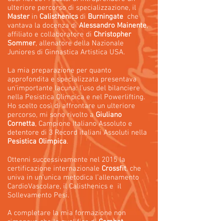
ulteriore percorso di specializzazione, il
Master
in
Calisthenics
di
Burningate
che
vantava la docenza di
Alessandro Mainente
,
affiliato e collaboratore di
Christopher
Sommer
, allenatore della Nazionale
Juniores di Ginnastica Artistica USA.
La mia preparazione per quanto
approfondita e specializzata presentava
un’importante lacuna: l’uso del bilanciere
nella Pesistica Olimpica e nel Powerlifting.
Ho scelto così di affrontare un ulteriore
percorso, mi sono rivolto a
Giuliano
Cornetta
, Campione Italiano Assoluto e
detentore di 3 Record italiani Assoluti nella
Pesistica Olimpica
.
Ottenni successivamente nel 2015 la
certificazione internazionale
Crossfit
, che
univa in un’unica metodica l’allenamento
CardioVascolare, il Calisthenics e il
Sollevamento Pesi.
A completare la mia formazione non