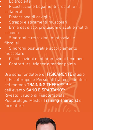
Epitrocleite
Ricostruzione Legamenti crociati e
collaterali
Distorsione di caviglia
Strappi e stiramenti muscolari
Ernia del disco, protusioni discali e mal di
schiena
Sindromi e retrazioni miofasciali e
fibrolisi
Sindromi posturali e accorciamento
muscolare
Calcificazioni e infiammazioni tendinee
Contratture, trigger e tender points
Ora sono fondatore di
FISICAMENTE
studio
di Fisioterapia e Personal Training, ideatore
del metodo
TRAINING THERAPY™
e
dell’evento
SANO E SPARTANO™
.
Rivesto il ruolo di Fisioterapista,
Posturologo, Master
Training Therapist
e
formatore.