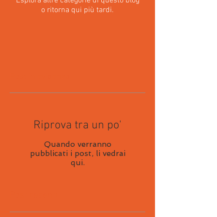
Esplora altre categorie di questo blog
o ritorna qui più tardi.
Post in evidenza
Riprova tra un po'
Quando verranno
pubblicati i post, li vedrai
qui.
Post recenti