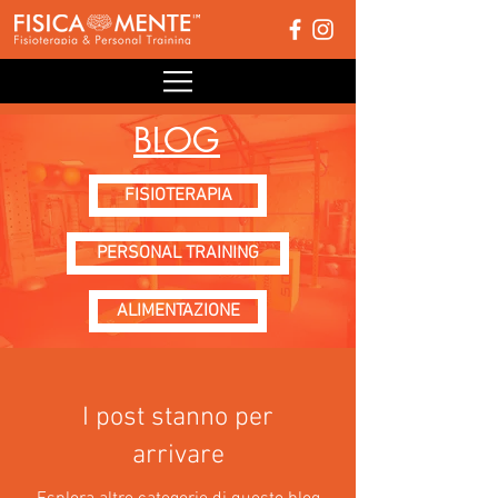
BLOG
FISIOTERAPIA
PERSONAL TRAINING
ALIMENTAZIONE
I post stanno per
arrivare