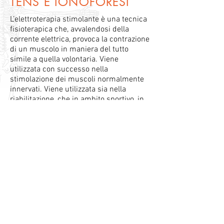
TENS E IONOFORESI
L’elettroterapia stimolante è una tecnica
fisioterapica che, avvalendosi della
corrente elettrica, provoca la contrazione
di un muscolo in maniera del tutto
simile a quella volontaria. Viene
utilizzata con successo nella
stimolazione dei muscoli normalmente
innervati. Viene utilizzata sia nella
riabilitazione, che in ambito sportivo, in
quanto è utile in tutti i casi in cui il
muscolo è debole e non è in grado di
effettuare un recupero spontaneo.
TRATTAMENTI
Scopri